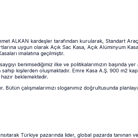
t ALKAN kardeşler tarafından kurularak, Standart Araç Üst
tlarına uygun olarak Açık Sac Kasa, Açık Alüminyum Kasa
aları imalatına geçilmiştir.
aygıyı benimsediğimiz ilke ve politikalarımızın başında ye
ara sahip kişilerden oluşmaktadır. Emre Kasa A.Ş. 900 m2 kap
n hazır beklemektedir.
ün çalışmalarımızı sloganımız doğrultusunda planlayıp s
yansıtarak Türkiye pazarında lider, global pazarda tanınan ve