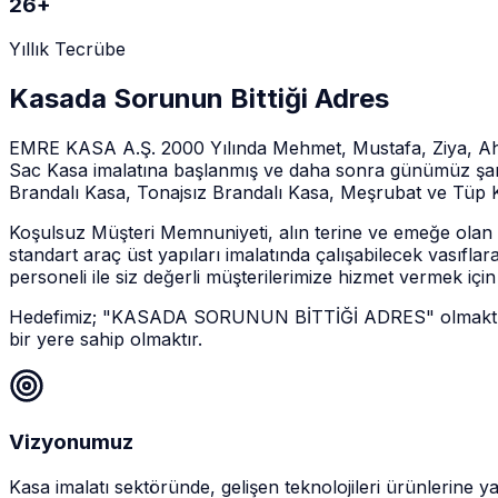
26+
Yıllık Tecrübe
Kasada Sorunun Bittiği Adres
EMRE KASA A.Ş. 2000 Yılında Mehmet, Mustafa, Ziya, Ahme
Sac Kasa imalatına başlanmış ve daha sonra günümüz şar
Brandalı Kasa, Tonajsız Brandalı Kasa, Meşrubat ve Tüp Kas
Koşulsuz Müşteri Memnuniyeti, alın terine ve emeğe olan s
standart araç üst yapıları imalatında çalışabilecek vasıfl
personeli ile siz değerli müşterilerimize hizmet vermek içi
Hedefimiz; "KASADA SORUNUN BİTTİĞİ ADRES" olmaktır. Büt
bir yere sahip olmaktır.
Vizyonumuz
Kasa imalatı sektöründe, gelişen teknolojileri ürünlerine 