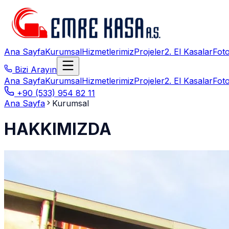
Ana Sayfa
Kurumsal
Hizmetlerimiz
Projeler
2. El Kasalar
Foto
Bizi Arayın
Ana Sayfa
Kurumsal
Hizmetlerimiz
Projeler
2. El Kasalar
Foto
+90 (533) 954 82 11
Ana Sayfa
Kurumsal
HAKKIMIZDA